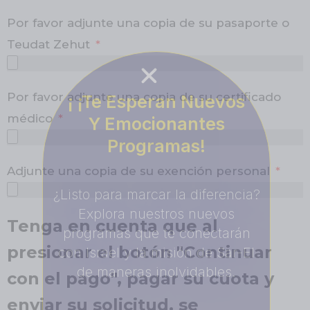
Por favor adjunte una copia de su pasaporte o
Teudat Zehut
Por favor adjunte una copia de su certificado
¡ ¡Te Esperan Nuevos
médico
Y Emocionantes
Programas!
Adjunte una copia de su exención personal
¿Listo para marcar la diferencia?
Explora nuestros nuevos
Tenga en cuenta que al
programas que te conectarán
presionar el botón "Continuar
con Israel y la misión de Sar-El
de maneras inolvidables.
con el pago", pagar su cuota y
enviar su solicitud, se