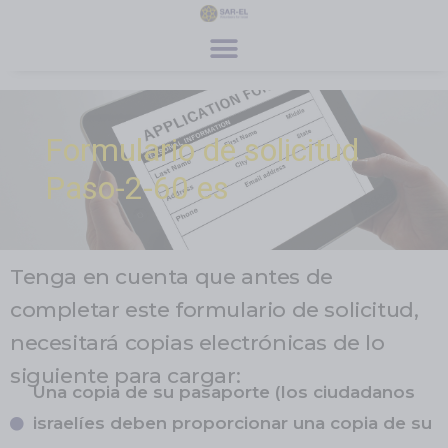
contenido
Únete a nosotros
Programas especiales
Sobre nosotros
Noticias y prensa
Contacto
Registro
Dona Ahora
Formulario de solicitud
Paso-2-60 es
Tenga en cuenta que antes de
completar este formulario de solicitud,
necesitará copias electrónicas de lo
siguiente para cargar:
Una copia de su pasaporte (los ciudadanos
israelíes deben proporcionar una copia de su