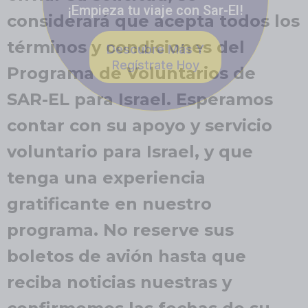
¡Empieza tu viaje con Sar-El!
considerará que acepta todos los
términos y condiciones del
Descubre Más Y
Regístrate Hoy
Programa de Voluntarios de
SAR-EL para Israel. Esperamos
contar con su apoyo y servicio
voluntario para Israel, y que
tenga una experiencia
gratificante en nuestro
programa. No reserve sus
boletos de avión hasta que
reciba noticias nuestras y