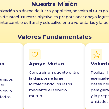
Nuestra Misión
ización sin ánimo de lucro y apolítica, adscrita al Cuerpo
de Israel. Nuestro objetivo es proporcionar apoyo logístico
intercambio cultural y educativo entre voluntarios y la pob
Valores Fundamentales
na
Apoyo Mutuo
Volunt
Construir un puente entre
Realizar 
la diáspora e Israel
esenciale
 amigos
fortaleciendo los lazos
bases del 
 el
mediante el servicio
para garan
 en la
mutuo.
y la prep
ldados
unidades