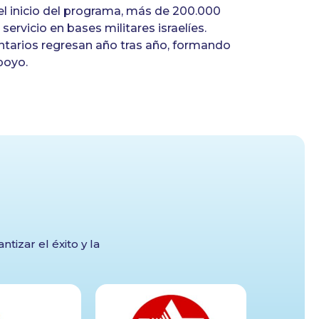
el inicio del programa, más de 200.000
e te
ervicio en bases militares israelíes.
ntarios regresan año tras año, formando
-El de
poyo.
tizar el éxito y la