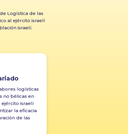
 de Logística de las
 al ejército israelí
lación israelí.
ariado
labores logísticas
s no bélicas en
ejército israelí
tizar la eficacia
aración de las
.