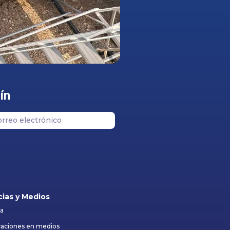
ín
cias y Medios
ía
caciones en medios