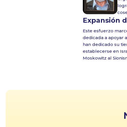
logr
cose
Expansión de
Este esfuerzo marcó 
dedicada a apoyar a
han dedicado su tie
establecerse en Isra
Moskowitz al Sionis