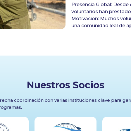
Presencia Global: Desde 
lora nuestros nuevos programas qu
voluntarios han prestado s
Motivación: Muchos volu
tarán con Israel y la misión de Sar
una comunidad leal de a
maneras inolvidables.
¡Empieza tu viaje con Sar-El!
Descubre Más Y
Nuestros Socios
Regístrate Hoy
trecha coordinación con varias instituciones clave para garan
rogramas.