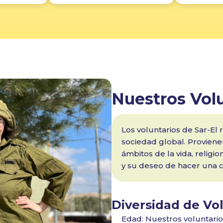
Nuestros Vol
Los voluntarios de Sar-El
sociedad global. Proviene
ámbitos de la vida, religi
y su deseo de hacer una co
¡ ¡Te Esperan Nuevos
Y Emocionantes Programas!
Diversidad de Vo
¿Listo para marcar la diferencia?
Edad: Nuestros voluntario