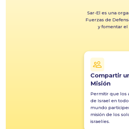
Sar-El es una organ
Fuerzas de Defensa 
y fomentar el 
Compartir u
Misión
Permitir que los
de Israel en todo
mundo participen
misión de los so
israelíes.