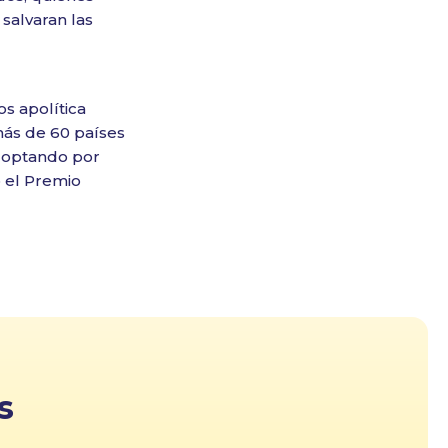
 salvaran las
os apolítica
más de 60 países
o optando por
ó el Premio
s