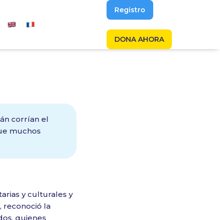
Registro
DONA AHORA
án corrían el
que muchos
arias y culturales y
, reconoció la
dos, quienes