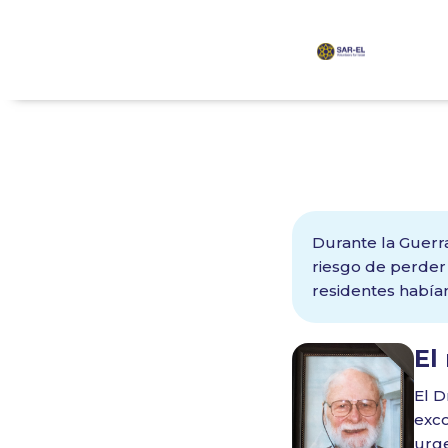
contenido
Durante la Guerra
riesgo de perder
residentes habían
El
El D
exco
urge