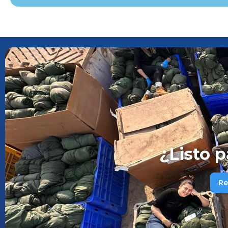
¿Listo p
Re