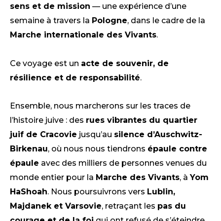
sens et de mission
— une expérience d’une
semaine à travers la
Pologne
, dans le cadre de la
Marche internationale des Vivants
.
Ce voyage est un
acte de souvenir, de
résilience et de responsabilité
.
Ensemble, nous marcherons sur les traces de
l’histoire juive : des
rues vibrantes du quartier
juif de Cracovie
jusqu’au
silence d’Auschwitz-
Birkenau
, où nous nous tiendrons
épaule contre
épaule
avec des milliers de personnes venues du
monde entier pour la
Marche des Vivants
, à
Yom
HaShoah
. Nous poursuivrons vers
Lublin,
Majdanek et Varsovie
, retraçant les
pas du
courage et de la foi
qui ont refusé de s’éteindre.