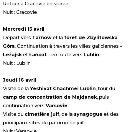
Retour à Cracovie en soirée.
Nuit : Cracovie
Mercredi 15 avril
Départ vers
Tarnów
et la
forêt de Zbylitowska
Góra
. Continuation à travers les villes galiciennes –
Leżajsk
et
Łańcut
– en route vers
Lublin
.
Nuit : Lublin
Jeudi 16 avril
Visite de la
Yeshivat Chachmei Lublin
, tour du
camp de concentration de Majdanek
, puis
continuation vers
Varsovie
.
Visite du
cimetière juif
, de la
synagogue
et des
principaux sites du patrimoine juif.
Nuit : Varsovie