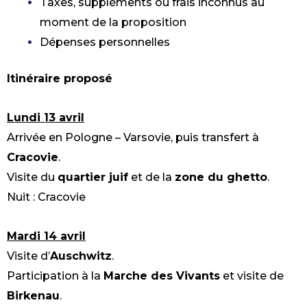
Taxes, suppléments ou frais inconnus au
moment de la proposition
Prêt(e) à faire la différence ?
Dépenses personnelles
Découvrez nos nouveaux
programmes qui vous
Itinéraire proposé
connectent à Israël et à la
mission de Sar-El de manière
Lundi 13 avril
inoubliable !
Arrivée en Pologne – Varsovie, puis transfert à
Cracovie
.
Commencez votre aventure avec
Visite du
quartier juif
et de la
zone du ghetto
.
Sar-El !
Nuit : Cracovie
Découvrez-En Plus
Mardi 14 avril
Et Inscrivez-Vous
Visite d’
Auschwitz
.
Dès Aujourd’hui !
Participation à la
Marche des Vivants
et visite de
Birkenau
.