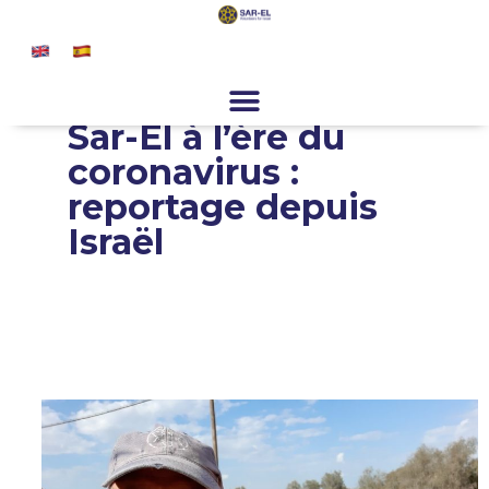
principal
Rejoignez-nous
Programmes Spéciaux
À propos de nous
Actualités et presse
Contact
Inscription
Faites un don
Sar-El à l’ère du
coronavirus :
reportage depuis
Israël