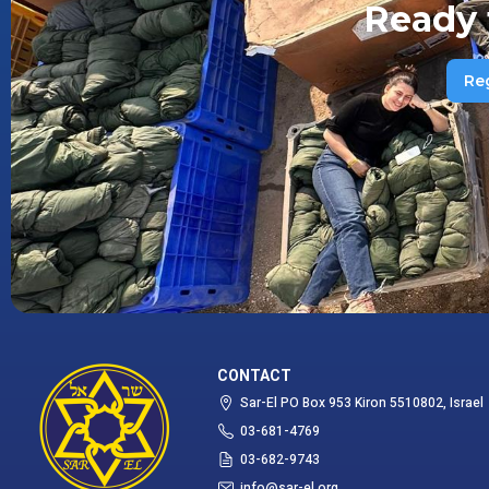
Ready 
Re
CONTACT
Sar-El PO Box 953 Kiron 5510802, Israel
03-681-4769
03-682-9743
info@sar-el.org