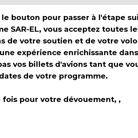
Exciting New
Programs Await!
le bouton pour passer à l'étape su
mme SAR-EL, vous acceptez toutes le
de votre soutien et de votre volon
Ready to make a difference?
 une expérience enrichissante dans
ore our new programs that connec
s vos billets d'avions tant que vo
rael and Sar-El’s mission in unforge
s dates de votre programme.
ways!
fois pour votre dévouement, ,
start your journey with Sar-El!
Discover More & Sign Up Today