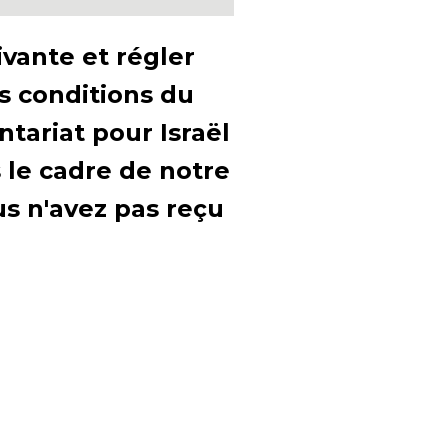
ivante et régler
s conditions du
tariat pour Israël
 le cadre de notre
t you
us n'avez pas reçu
ttable