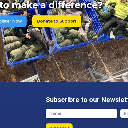
to make a difference?
gister Now
Donate to Support
Subscribre to our Newslet