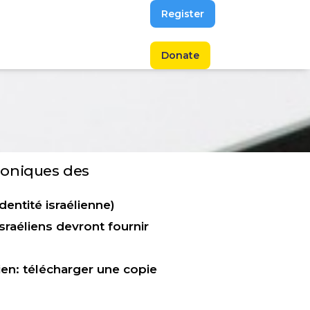
Register
Donate
troniques des
entité israélienne)
sraéliens devront fournir
ien: télécharger une copie