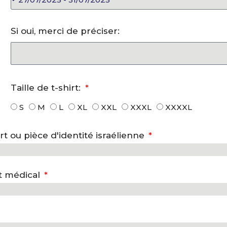
Si oui, merci de préciser:
Taille de t-shirt:
S
M
L
XL
XXL
XXXL
XXXXL
t ou pièce d'identité israélienne
at médical