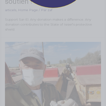
soutien !
articels
,
Home Page
/ Par
zaf
Support Sar-El. Any donation makes a difference. Any
donation contributes to the State of Israel‘s protective
shield.