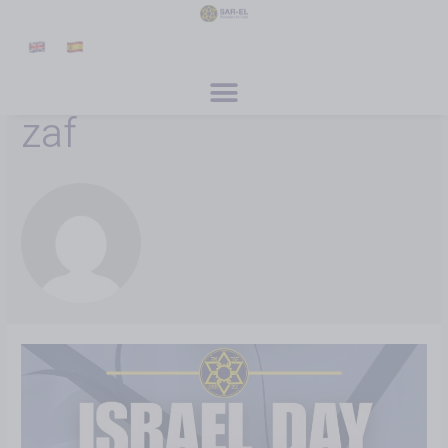
principal
Rejoignez-nous
Programmes Spéciaux
À propos de nous
Actualités et presse
Contact
Inscription
Faites un don
zaf