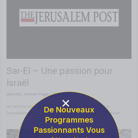
Sar-El – Une passion pour
Israël
articels
,
Home Page
/ Par
zaf
An article on Sar-El was published on 21.9.2020 in
De Nouveaux
Jerusalem Post, about adventure of a Sar-El volunteer
Programmes
Passionnants Vous