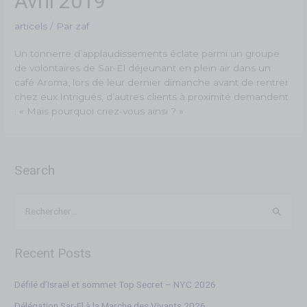
Avril 2019
articels
/ Par
zaf
Un tonnerre d’applaudissements éclate parmi un groupe
de volontaires de Sar-El déjeunant en plein air dans un
café Aroma, lors de leur dernier dimanche avant de rentrer
chez eux.Intrigués, d’autres clients à proximité demandent
: « Mais pourquoi criez-vous ainsi ? »
Search
Recent Posts
Défilé d’Israël et sommet Top Secret – NYC 2026
Délégation Sar-El à la Marche des Vivants 2026