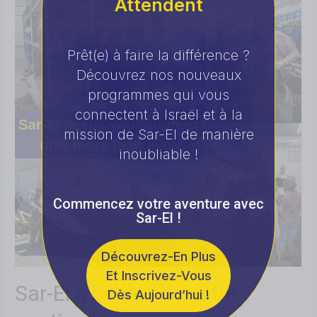
Attendent
Prêt(e) à faire la différence ?
Découvrez nos nouveaux
programmes qui vous
connectent à Israël et à la
mission de Sar-El de manière
inoubliable !
Commencez votre aventure avec
Sar-El !
Découvrez-En Plus
Et Inscrivez-Vous
Sar-El a besoin de votre
Dès Aujourd’hui !